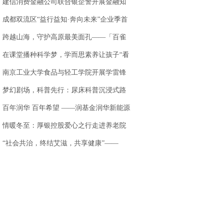
建信消费金融公司联合银企警开展金融知
识普及行动
成都双流区“益行益知·奔向未来”企业季首
站落地天味食品
跨越山海，守护高原最美面孔——「百雀
羚高原肌肤守护
在课堂播种科学梦，学而思素养让孩子“看
见自己”
南京工业大学食品与轻工学院开展学雷锋
月爱心早餐赠
梦幻剧场，科普先行：尿床科普沉浸式路
演，共筑儿童
百年润华 百年希望 ——润基金润华新能源
公益课堂系列
情暖冬至：厚银控股爱心之行走进养老院
.
“社会共治，终结艾滋，共享健康”——
2024世界艾滋病日