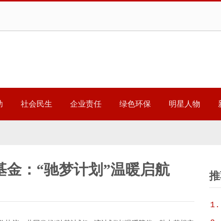
助
社会民生
企业责任
绿色环保
明星人物
基金：“驰梦计划”温暖启航
推
1.