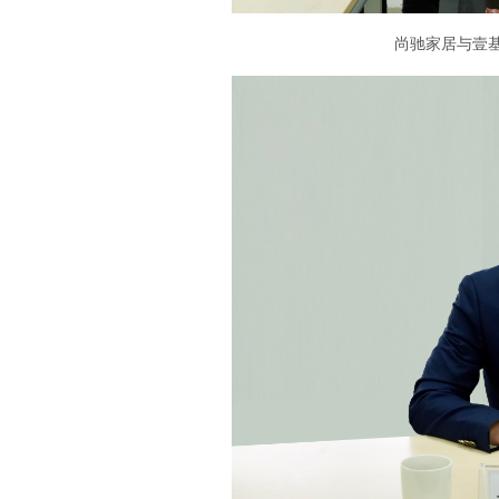
尚驰家居与壹基